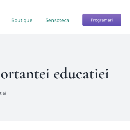
Boutique
Sensoteca
Programari
ortantei educatiei
tiei