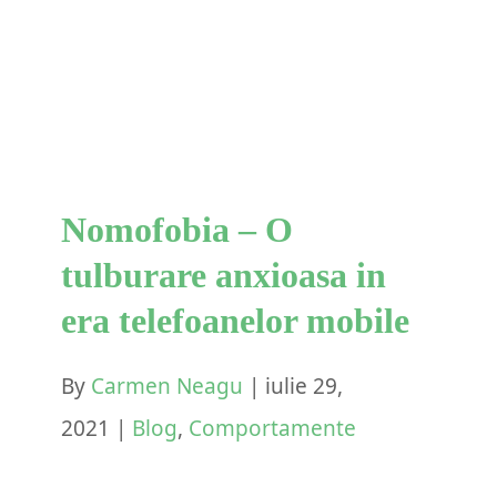
anxioasa in era telefoanelor
mobile
Blog
Comportamente
Nomofobia – O
tulburare anxioasa in
era telefoanelor mobile
By
Carmen Neagu
|
iulie 29,
2021
|
Blog
,
Comportamente