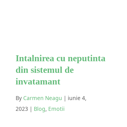
sistemul de invatamant
Blog
Emotii
Intalnirea cu neputinta
din sistemul de
invatamant
By
Carmen Neagu
|
iunie 4,
2023
|
Blog
,
Emotii