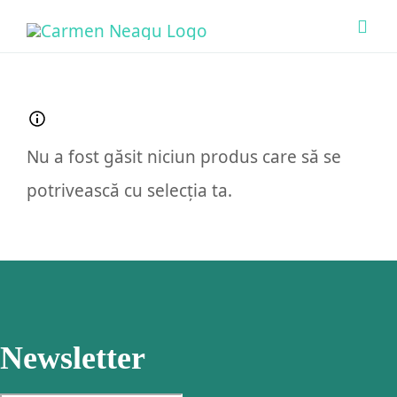
Skip
Togg
to
Navi
content
Acas
Ce O
Nu a fost găsit niciun produs care să se
potrivească cu selecția ta.
Cine 
Bout
Sens
Newsletter
Prog