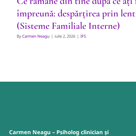
Ce rămâne din tine după ce ați 
împreună: despărțirea prin lent
(Sisteme Familiale Interne)
By
Carmen Neagu
|
iulie 2, 2026
|
IFS
Carmen Neagu – Psiholog clinician și