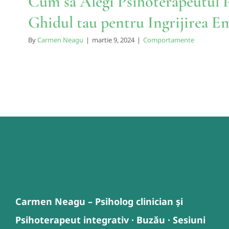
Cum sa Alegi Psihoterapeutul P
Ghidul tau pentru Ingrijirea E
By
Carmen Neagu
|
martie 9, 2024
|
Comportamente
Carmen Neagu – Psiholog clinician și
Psihoterapeut integrativ · Buzău · Sesiuni