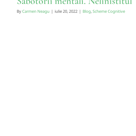
Sabotorii mentali. Nelinistitul
By
Carmen Neagu
|
iulie 20, 2022
|
Blog
,
Scheme Cognitive
Sabotorii mentali. Hiper-vig
Blog
Scheme Cognitive