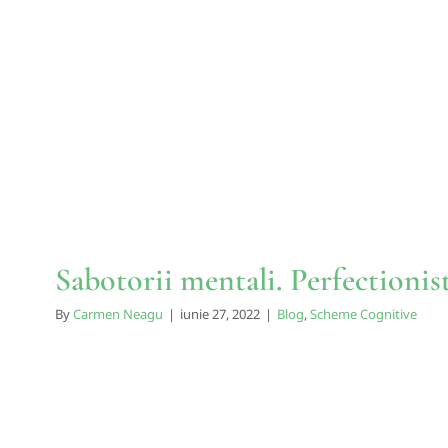
Sabotorii mentali. Perfecti
Blog
Scheme Cognitive
Sabotorii mentali. Perfectionis
By
Carmen Neagu
|
iunie 27, 2022
|
Blog
,
Scheme Cognitive