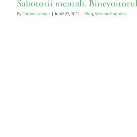
Sabotorii mentali. Binevoitoru
By
Carmen Neagu
|
iunie 23, 2022
|
Blog
,
Scheme Cognitive
Sabotorii mentali. Hiper-rat
Blog
Scheme Cognitive