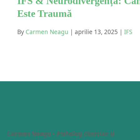
IFS & Neurodivergența: Câ
Este Traumă
By
Carmen Neagu
|
aprilie 13, 2025
|
IFS
Carmen Neagu – Psiholog clinician și