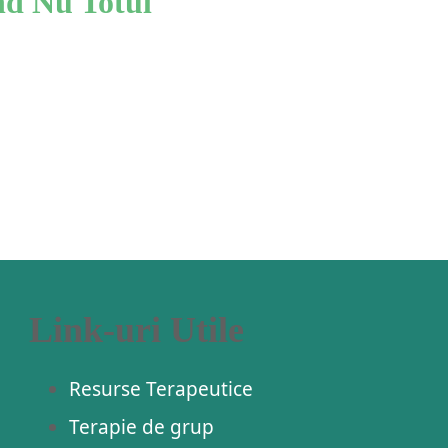
nd Nu Totul
Link-uri Utile
Resurse Terapeutice
Terapie de grup