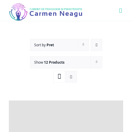
Skip
Togg
to
Navi
content
Acas
Sort by
Pret
Ce O
Show
12 Products
Cine 
Bout
Sens
Prog