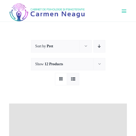
Skip
Toggl
to
Navig
content
Acasă
Sort by
Pret
Ce Of
Show
12 Products
Cine 
Bouti
Senso
Progr