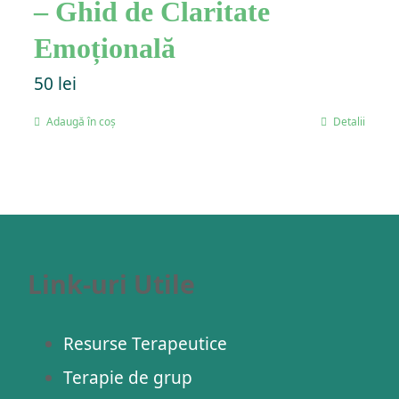
– Ghid de Claritate
Emoțională
50
lei
Adaugă în coș
Detalii
Link-uri Utile
Resurse Terapeutice
Terapie de grup