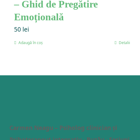
– Ghid de Pregătire
Emoțională
50
lei
Adaugă în coș
Detalii
Carmen Neagu – Psiholog clinician și
Psihoterapeut integrativ · Buzău · Sesiuni