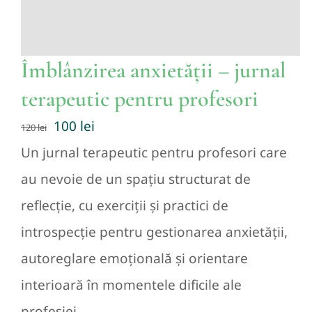
Îmblânzirea anxietății – jurnal
terapeutic pentru profesori
Prețul
Prețul
100
lei
120
lei
inițial
curent
Un jurnal terapeutic pentru profesori care
a
este:
au nevoie de un spațiu structurat de
fost:
100 lei.
reflecție, cu exerciții și practici de
120 lei.
introspecție pentru gestionarea anxietății,
autoreglare emoțională și orientare
interioară în momentele dificile ale
profesiei.