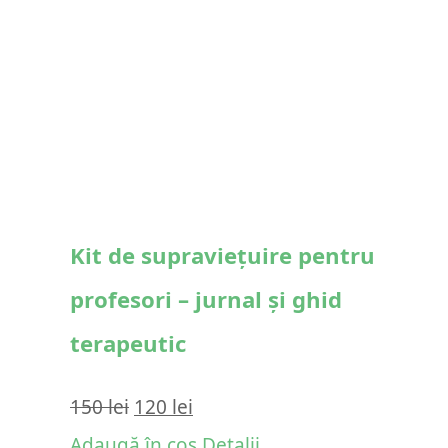
Kit de supraviețuire pentru
profesori – jurnal și ghid
terapeutic
Prețul
Prețul
150
lei
120
lei
inițial
curent
Adaugă în coș
Detalii