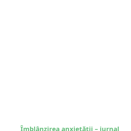
Îmblânzirea anxietății – jurnal