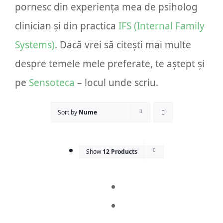
pornesc din experiența mea de psiholog
Prog
clinician și din practica
IFS (Internal Family
Systems)
. Dacă vrei să citești mai multe
despre temele mele preferate, te aștept și
pe
Sensoteca
– locul unde scriu.
Sort by
Nume
Show
12 Products