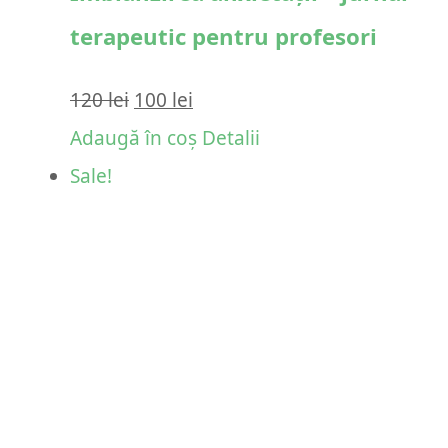
terapeutic pentru profesori
Prețul
Prețul
120
lei
100
lei
inițial
curent
Adaugă în coș
Detalii
a
este:
Sale!
fost:
100 lei.
120 lei.