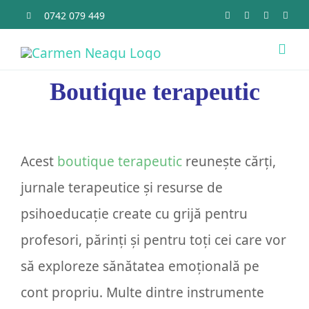
Skip
0742 079 449
to
Togg
content
Navi
Boutique terapeutic
Acas
Ce O
Acest
boutique terapeutic
reunește cărți,
jurnale terapeutice și resurse de
Cine 
psihoeducație create cu grijă pentru
Bout
profesori, părinți și pentru toți cei care vor
să exploreze sănătatea emoțională pe
Sens
cont propriu. Multe dintre instrumente