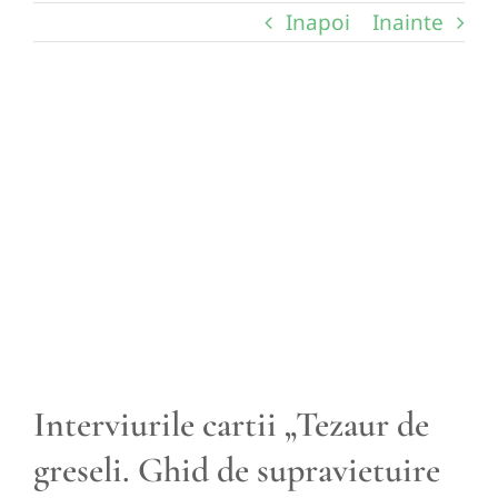
Inapoi
Inainte
View
Larger
Image
Interviurile cartii „Tezaur de
greseli. Ghid de supravietuire