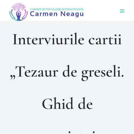
Skip
Togg
to
Navi
content
Acas
Interviurile cartii
Ce O
„Tezaur de greseli.
Cine 
Bout
Ghid de
Sens
Prog